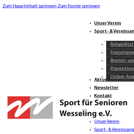
Zum Hauptinhalt springen
Zum Footer springen
Unser Verein
Sport- & Vereins
Rehabilita
Freizeitan
Breiten- u
Prävention
Online-An
Aktuelles & Verei
Newsletter
Kontakt
Unser Verein
Sport- & Vereinsan