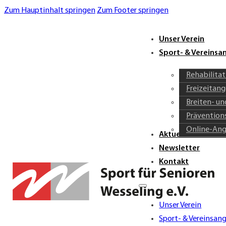
Zum Hauptinhalt springen
Zum Footer springen
Unser Verein
Sport- & Vereins
Rehabilita
Freizeitan
Breiten- u
Prävention
Online-An
Aktuelles & Verei
Newsletter
Kontakt
Unser Verein
Sport- & Vereinsan