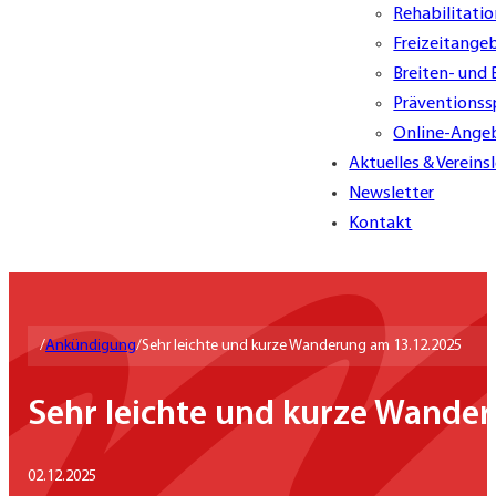
Rehabilitati
Freizeitange
Breiten- und
Präventionss
Online-Ange
Aktuelles & Vereins
Newsletter
Kontakt
/
Ankündigung
/
Sehr leichte und kurze Wanderung am 13.12.2025
Sehr leichte und kurze Wande
02.12.2025