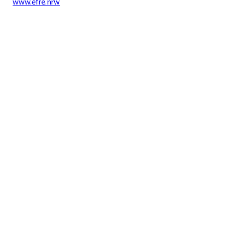
www.efre.nrw