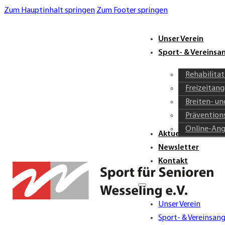
Zum Hauptinhalt springen
Zum Footer springen
Unser Verein
Sport- & Vereins
Rehabilita
Freizeitan
Breiten- u
Prävention
Online-An
Aktuelles & Verei
Newsletter
Kontakt
Unser Verein
Sport- & Vereinsan