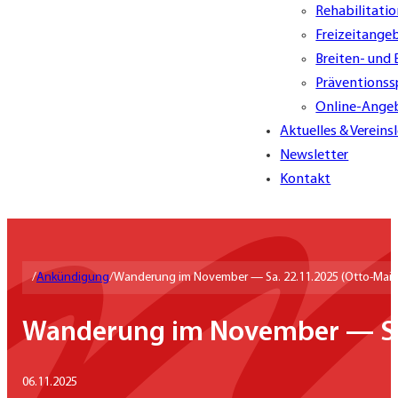
Rehabilitati
Freizeitange
Breiten- und
Präventionss
Online-Ange
Aktuelles & Vereins
Newsletter
Kontakt
/
Ankündigung
/
Wanderung im November — Sa. 22.11.2025 (Otto-Maig
Wanderung im November — Sa.
06.11.2025