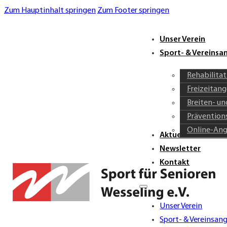
Zum Hauptinhalt springen
Zum Footer springen
Unser Verein
Sport- & Vereins
Rehabilita
Freizeitan
Breiten- u
Prävention
Online-An
Aktuelles & Verei
Newsletter
Kontakt
Unser Verein
Sport- & Vereinsan