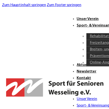
Zum Hauptinhalt springen
Zum Footer springen
Unser Verein
Sport- & Vereins
Rehabilita
Freizeitan
Breiten- u
Prävention
Online-An
Aktuelles & Verei
Newsletter
Kontakt
Unser Verein
Sport- & Vereinsan