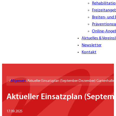
Rehabilitati
Freizeitange
Breiten- und
Präventionss
Online-Ange
Aktuelles & Vereins
Newsletter
Kontakt
/
Allgemein
/
Aktueller Einsatzplan (September-Dezember) Gartenhalle
Aktueller Einsatzplan (Septe
17.09.2025