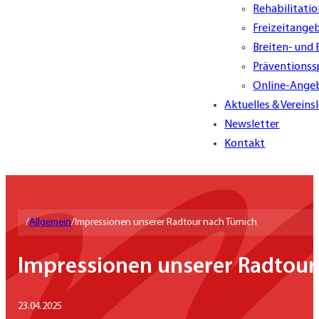
Rehabilitati
Freizeitange
Breiten- und
Präventionss
Online-Ange
Aktuelles & Vereins
Newsletter
Kontakt
/
Allgemein
/
Impressionen unserer Radtour nach Türnich
Impressionen unserer Radtour
23.04.2025