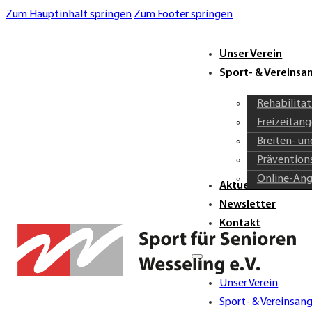
Zum Hauptinhalt springen
Zum Footer springen
Unser Verein
Sport- & Vereins
Rehabilita
Freizeitan
Breiten- u
Prävention
Online-An
Aktuelles & Verei
Newsletter
Kontakt
Unser Verein
Sport- & Vereinsan