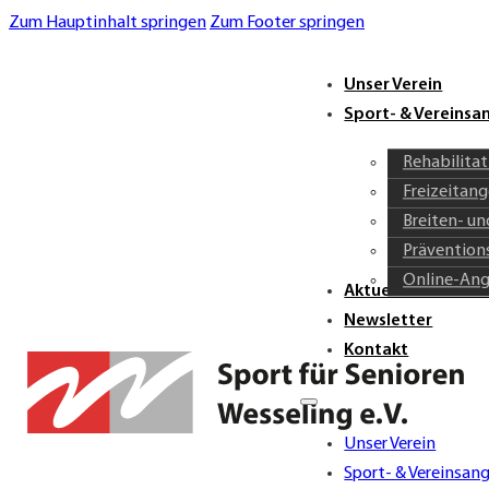
Zum Hauptinhalt springen
Zum Footer springen
Unser Verein
Sport- & Vereins
Rehabilita
Freizeitan
Breiten- u
Prävention
Online-An
Aktuelles & Verei
Newsletter
Kontakt
Unser Verein
Sport- & Vereinsan