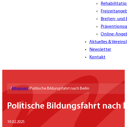
Rehabilitati
Freizeitange
Breiten- und
Präventionss
Online-Ange
Aktuelles & Vereins
Newsletter
Kontakt
/
Allgemein
/
Politische Bildungsfahrt nach Berlin
Politische Bildungsfahrt nach B
19.02.2025